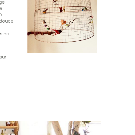
nge
de
é
 douce
e
us ne
sur