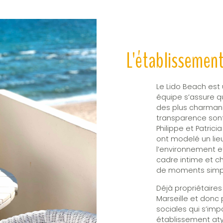
L'établissemen
Le Lido Beach est 
équipe s’assure que
des plus charmants
transparence son
Philippe et Patrici
ont modelé un lie
l’environnement et
cadre intime et ch
de moments simpl
Déjà propriétaires
Marseille et donc
sociales qui s’imp
établissement atyp