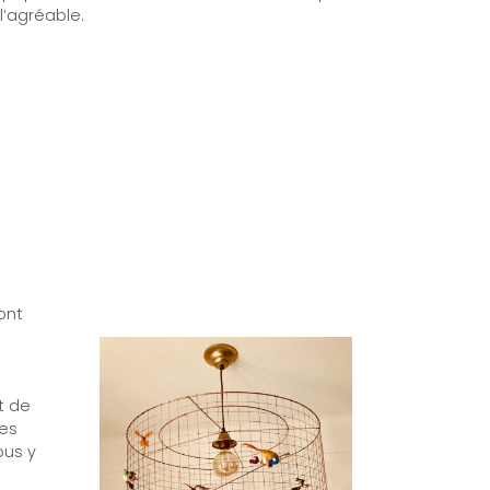
l’agréable.
ont
t de
tes
ous y