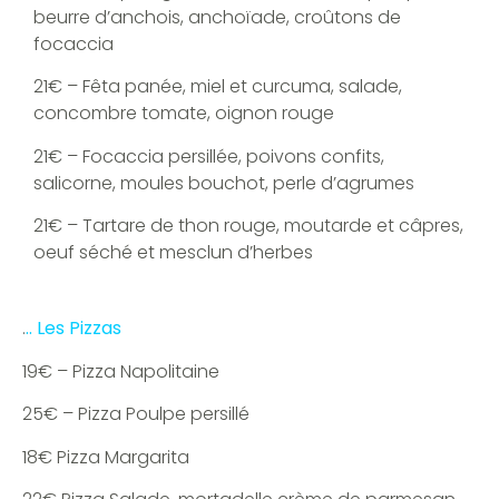
beurre d’anchois, anchoïade, croûtons de
focaccia
21€ – Fêta panée, miel et curcuma, salade,
concombre tomate, oignon rouge
21€ – Focaccia persillée, poivons confits,
salicorne, moules bouchot, perle d’agrumes
21€ – Tartare de thon rouge, moutarde et câpres,
oeuf séché et mesclun d’herbes
.
.. Les Pizzas
19€ – Pizza Napolitaine
25€ – Pizza Poulpe persillé
18€ Pizza Margarita